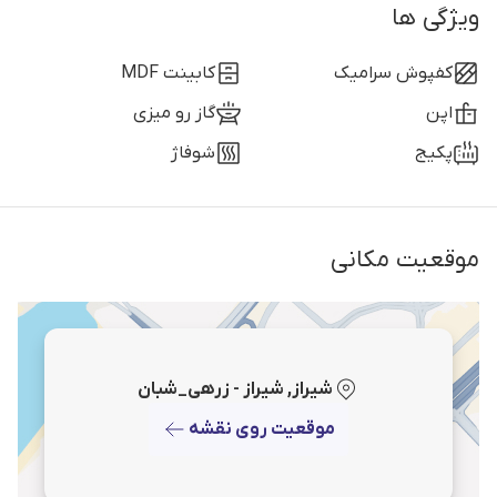
ویژگی ها
کفپوش سرامیک
کابینت MDF
اپن
گاز رو میزی
پکیج
شوفاژ
موقعیت مکانی
شیراز, شیراز - زرهی_شبان
موقعیت روی نقشه