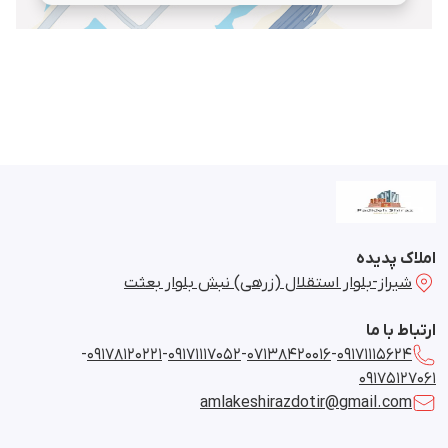
املاک پدیده
شیراز-بلوار استقلال (زرهی) نبش بلوار بعثت
ارتباط با ما
-
09178120221
-
09171117052
-
07138420016
-
09171115624
09175127061
amlakeshirazdotir@gmail.com