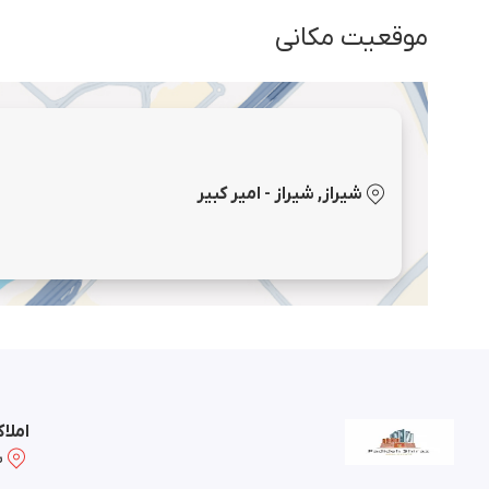
موقعیت مکانی
شیراز, شیراز - امیر کبیر
املا
ش