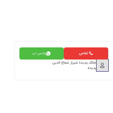
تماس
واتس اپ
املاک پدیده شیراز شجاع الدین
پدیده