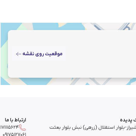
موقعیت روی نقشه
ک پدیده
ارتباط با ما
یراز-بلوار استقلال (زرهی) نبش بلوار بعثت
9171115624
09175127061