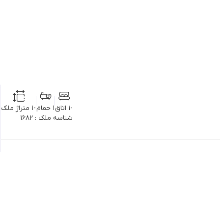
-1 اتاق
1 حمام
-1 متراژ ملک
شناسه ملک : 1682