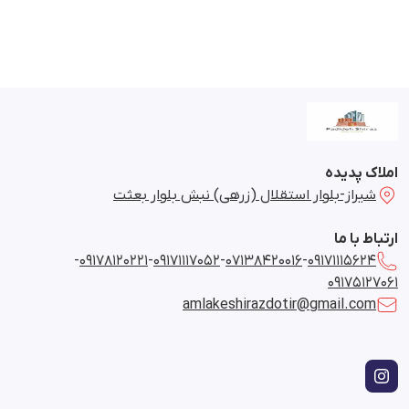
املاک پدیده
شیراز-بلوار استقلال (زرهی) نبش بلوار بعثت
ارتباط با ما
-
09178120221
-
09171117052
-
07138420016
-
09171115624
09175127061
amlakeshirazdotir@gmail.com