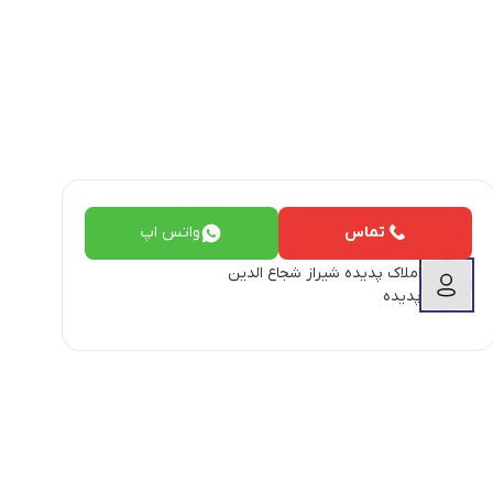
تماس
واتس اپ
املاک پدیده شیراز شجاع الدین
پدیده